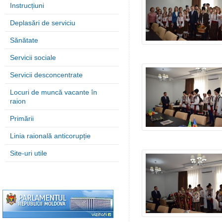
Instrucțiuni
Deplasări de serviciu
Sănătate
Servicii sociale
Servicii desconcentrate
Locuri de muncă vacante în
raion
Primării
Linia raională anticorupție
Site-uri utile