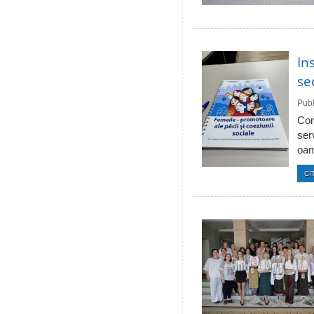
In
se
Publ
Com
ser
oam
CI