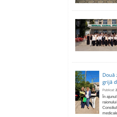
Două 
grijă 
Publicat:
În ajunul
raionulu
Consiliul
medicale 