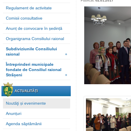
Publicat:
02.01.2017
Regulament de activitate
Comisii consultative
Anunț de convocare în ședință
Organigrama Consiliului raional
Subdiviziunile Consiliului
raional
+
Întreprinderi municipale
fondate de Consiliul raional
Strășeni
+
ACTUALITĂȚI
Noutăţi și evenimente
Anunțuri
Agenda săptămânii