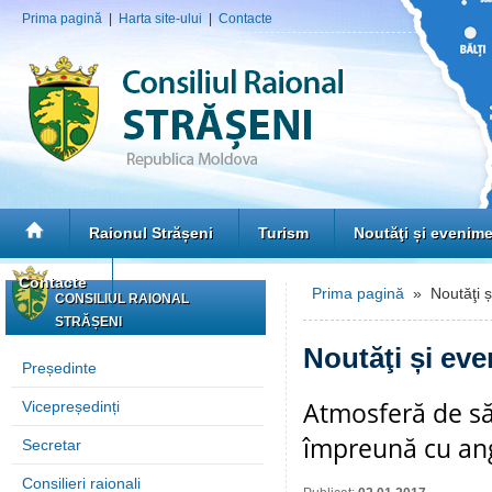
Prima pagină
|
Harta site-ului
|
Contacte
Raionul Strășeni
Turism
Noutăţi și evenim
Contacte
Prima pagină
» Noutăţi ș
CONSILIUL RAIONAL
STRĂȘENI
Noutăţi și ev
Președinte
Atmosferă de săr
Vicepreședinți
împreună cu anga
Secretar
Consilieri raionali