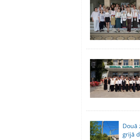
Două 
grijă 