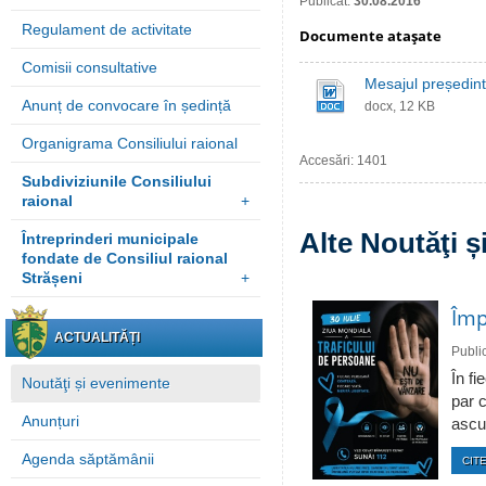
Publicat:
30.08.2016
Regulament de activitate
Documente ataşate
Comisii consultative
Mesajul președinte
Anunț de convocare în ședință
docx, 12 KB
Organigrama Consiliului raional
Accesări: 1401
Subdiviziunile Consiliului
raional
+
Alte Noutăţi 
Întreprinderi municipale
fondate de Consiliul raional
Strășeni
+
Împ
ACTUALITĂȚI
Publi
În fi
Noutăţi și evenimente
par c
Anunțuri
ascun
Agenda săptămânii
CITE