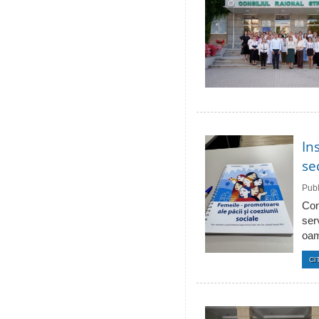
In
se
Publ
Com
ser
oam
CI