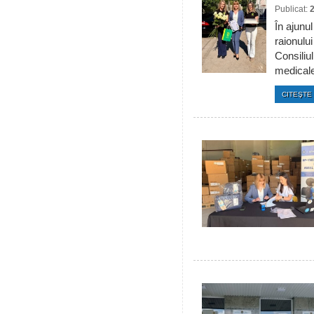
Publicat:
În ajunul
raionulu
Consiliul
medicale 
CITEŞTE 