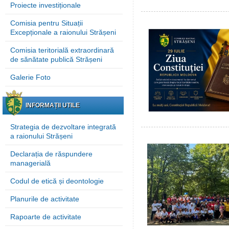
Proiecte investiționale
Comisia pentru Situații
Excepționale a raionului Strășeni
Comisia teritorială extraordinară
de sănătate publică Strășeni
Galerie Foto
INFORMAȚII UTILE
Strategia de dezvoltare integrată
a raionului Strășeni
Declarația de răspundere
managerială
Codul de etică și deontologie
Planurile de activitate
Rapoarte de activitate