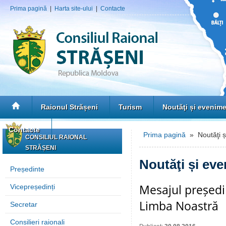
Prima pagină
|
Harta site-ului
|
Contacte
Raionul Strășeni
Turism
Noutăţi și evenim
Contacte
Prima pagină
» Noutăţi ș
CONSILIUL RAIONAL
STRĂȘENI
Noutăţi și ev
Președinte
Mesajul președin
Vicepreședinți
Limba Noastră
Secretar
Consilieri raionali