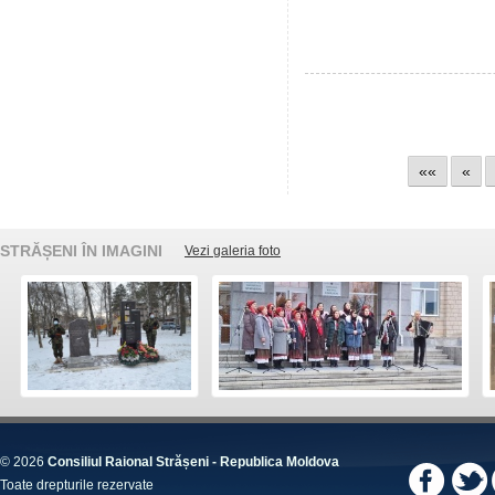
««
«
STRĂȘENI ÎN IMAGINI
Vezi galeria foto
© 2026
Consiliul Raional Strășeni - Republica Moldova
Toate drepturile rezervate