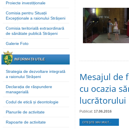
Proiecte investiționale
Comisia pentru Situații
Excepționale a raionului Strășeni
Comisia teritorială extraordinară
de sănătate publică Strășeni
Galerie Foto
INFORMAȚII UTILE
Strategia de dezvoltare integrată
Mesajul de f
a raionului Strășeni
cu ocazia să
Declarația de răspundere
managerială
lucrătorului
Codul de etică și deontologie
Publicat:
17.06.2016
Planurile de activitate
Rapoarte de activitate
CITEŞTE MAI MULT...