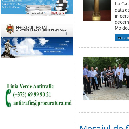
La Gal
data de
în pers
decerna
Moldov
CITEŞTE
Mesajul de f