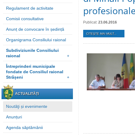
profesionale
Regulament de activitate
Comisii consultative
Publicat:
23.06.2016
Anunț de convocare în ședință
CITEŞTE MAI MULT...
Organigrama Consiliului raional
Subdiviziunile Consiliului
raional
+
Întreprinderi municipale
fondate de Consiliul raional
Strășeni
+
ACTUALITĂȚI
Noutăţi și evenimente
Anunțuri
Agenda săptămânii