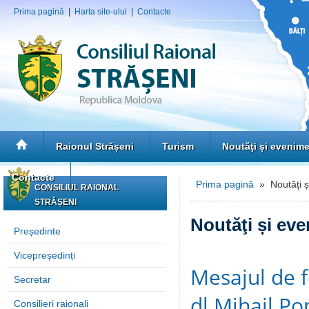
Prima pagină
|
Harta site-ului
|
Contacte
Raionul Strășeni
Turism
Noutăţi și evenim
Contacte
Prima pagină
» Noutăţi ș
CONSILIUL RAIONAL
STRĂȘENI
Noutăţi și ev
Președinte
Vicepreședinți
Mesajul de fe
Secretar
dl Mihail Pop
Consilieri raionali