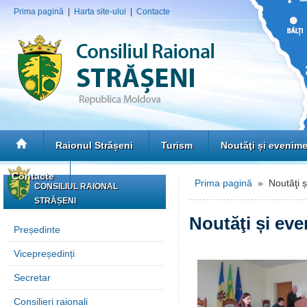
Prima pagină
|
Harta site-ului
|
Contacte
Raionul Strășeni
Turism
Noutăţi și evenim
Contacte
Prima pagină
» Noutăţi ș
CONSILIUL RAIONAL
STRĂȘENI
Noutăţi și ev
Președinte
Vicepreședinți
Secretar
Consilieri raionali