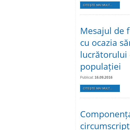
CITEŞTE MAI MULT...
Mesajul de f
cu ocazia să
lucrătorului 
populației
Publicat:
16.09.2016
CITEŞTE MAI MULT...
Componența 
circumscripț