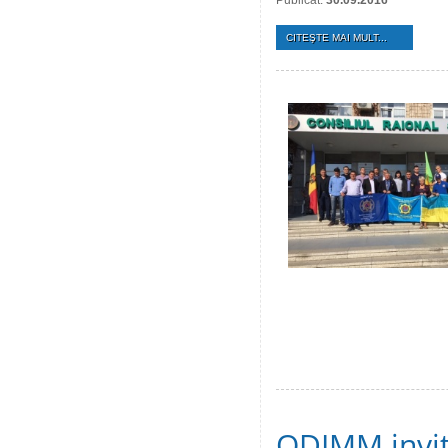
Publicat:
30.09.2016
CITEŞTE MAI MULT...
ODIMM invită