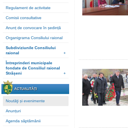
Regulament de activitate
Comisii consultative
Anunț de convocare în ședință
Organigrama Consiliului raional
Subdiviziunile Consiliului
raional
+
Întreprinderi municipale
fondate de Consiliul raional
Strășeni
+
ACTUALITĂȚI
Noutăţi și evenimente
Anunțuri
Agenda săptămânii