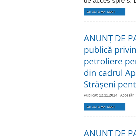
de acces spre s. 
CITEŞTE MAI MULT...
ANUNȚ DE PAR
publică privi
реtroliere ре
din саdrul Ap
Strășeni pen
Publicat:
12.11.2024
Accesări:
CITEŞTE MAI MULT...
ANUNȚ DE PAR