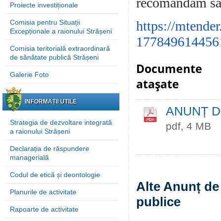
recomandăm să 
Proiecte investiționale
Comisia pentru Situații
https://mtende
Excepționale a raionului Strășeni
1778496144561
Comisia teritorială extraordinară
de sănătate publică Strășeni
Documente
Galerie Foto
ataşate
INFORMAȚII UTILE
ANUNȚ DE
Strategia de dezvoltare integrată
pdf, 4 MB
a raionului Strășeni
Declarația de răspundere
managerială
Codul de etică și deontologie
Alte Anunț de 
Planurile de activitate
publice
Rapoarte de activitate