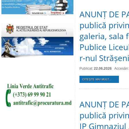
ANUNȚ DE PAR
publică privi
galeria, sala f
Publice Liceul
r-nul Strășeni
Publicat:
22.06.2026
Accesări
CITEŞTE MAI MULT...
ANUNȚ DE PAR
publică privin
IP Gimnaziul ,