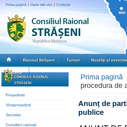
Prima pagină
|
Harta site-ului
|
Contacte
Raionul Strășeni
Turism
Noutăţi și evenim
Contacte
Prima pagină
CONSILIUL RAIONAL
STRĂȘENI
procedura de ac
Președinte
Anunț de parti
Vicepreședinți
publice
Secretar
Consilieri raionali