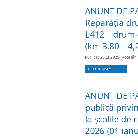
ANUNȚ DE PAR
Reparația dru
L412 – drum d
(km 3,80 – 4,
Publicat:
25.11.2025
Accesări:
CITEŞTE MAI MULT...
ANUNȚ DE PAR
publică privin
la şcolile de 
2026 (01 ian