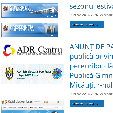
sezonul estiv
Publicat:
24.06.2026
Accesări
CITEŞTE MAI MULT...
ANUNȚ DE PAR
publică privi
pereurilor clă
Publică Gimna
Micăuți, r-nul
Publicat:
22.06.2026
Accesări:
CITEŞTE MAI MULT...