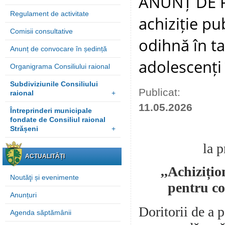
ANUNȚ DE P
Regulament de activitate
achiziție pu
Comisii consultative
odihnă în t
Anunț de convocare în ședință
adolescenți 
Organigrama Consiliului raional
Subdiviziunile Consiliului
Publicat:
raional
+
11.05.2026
Întreprinderi municipale
fondate de Consiliul raional
Strășeni
+
la p
ACTUALITĂȚI
,,
Achizițio
Noutăţi și evenimente
pentru co
Anunțuri
Doritorii de a p
Agenda săptămânii