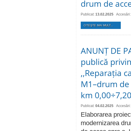
drum de acces
Publicat:
13.02.2025
Accesări
CITEŞTE MAI MULT...
ANUNȚ DE PAR
publică privi
,,Reparația c
M1–drum de ac
km 0,00÷7,20
Publicat:
04.02.2025
Accesări
Elaborarea proiect
modernizarea drum