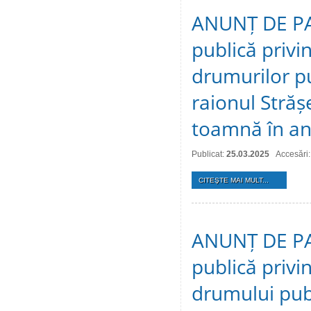
ANUNȚ DE PAR
publică privin
drumurilor pu
raionul Străș
toamnă în an
Publicat:
25.03.2025
Accesări
CITEŞTE MAI MULT...
ANUNȚ DE PAR
publică privi
drumului publ