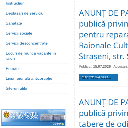
Instrucțiuni
ANUNȚ DE PAR
Deplasări de serviciu
publică privin
Sănătate
pentru repara
Servicii sociale
Raionale Cult
Servicii desconcentrate
Strașeni, str.
Locuri de muncă vacante în
raion
Publicat:
15.07.2026
Accesări:
Primării
CITEŞTE MAI MULT...
Linia raională anticorupție
Site-uri utile
ANUNȚ DE PAR
publică privi
tabere de odi