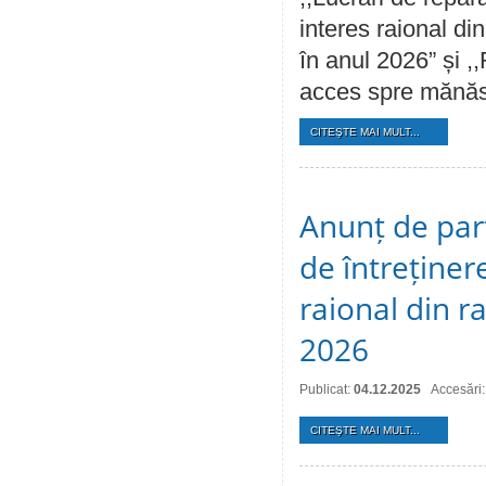
interes raional di
în anul 2026” și ,
acces spre mănăst
CITEŞTE MAI MULT...
Anunț de part
de întreținer
raional din r
2026
Publicat:
04.12.2025
Accesări
CITEŞTE MAI MULT...