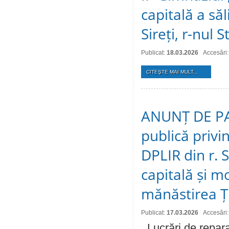
capitală a săli
Sireți, r-nul S
Publicat:
18.03.2026
Accesări
CITEŞTE MAI MULT...
ANUNȚ DE PAR
publică privin
DPLIR din r. S
capitală și 
mănăstirea Ți
Publicat:
17.03.2026
Accesări
,,Lucrări de repara