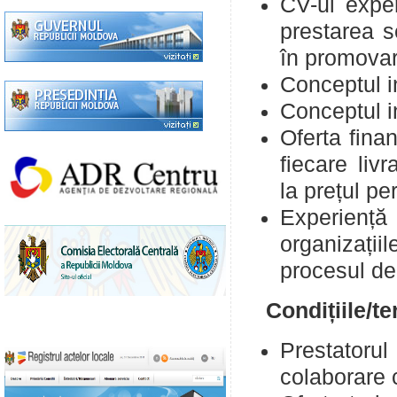
CV-ul expe
prestarea se
în promovar
Conceptul in
Conceptul in
Oferta fina
fiecare livr
la prețul per
Experiență
organizați
procesul de
Condițiile/te
Prestatoru
colaborare 