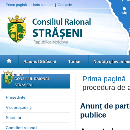
Prima pagină
|
Harta site-ului
|
Contacte
Raionul Strășeni
Turism
Noutăţi și evenim
Contacte
Prima pagină
CONSILIUL RAIONAL
STRĂȘENI
procedura de ac
Președinte
Anunț de parti
Vicepreședinți
publice
Secretar
Consilieri raionali