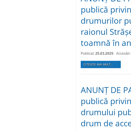
publică privin
drumurilor pu
raionul Străș
toamnă în an
Publicat:
25.03.2025
Accesări
CITEŞTE MAI MULT...
ANUNȚ DE PAR
publică privi
drumului publ
drum de acces