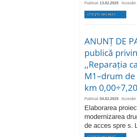
Publicat:
13.02.2025
Accesări
CITEŞTE MAI MULT...
ANUNȚ DE PAR
publică privi
,,Reparația c
M1–drum de ac
km 0,00÷7,20
Publicat:
04.02.2025
Accesări
Elaborarea proiect
modernizarea drum
de acces spre s. 
CITEŞTE MAI MULT...