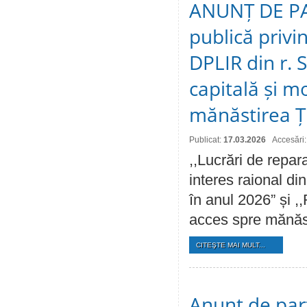
ANUNȚ DE PAR
publică privin
DPLIR din r. S
capitală și 
mănăstirea Ți
Publicat:
17.03.2026
Accesări
,,Lucrări de repara
interes raional di
în anul 2026” și ,
acces spre mănăst
CITEŞTE MAI MULT...
Anunț de part