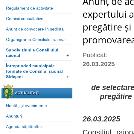
Anunț de ach
Regulament de activitate
expertului a
Comisii consultative
pregătire și
Anunț de convocare în ședință
promovarea 
Organigrama Consiliului raional
Subdiviziunile Consiliului
Publicat:
raional
+
26.03.2025
Întreprinderi municipale
fondate de Consiliul raional
Strășeni
+
de selectare
ACTUALITĂȚI
pregătire
Noutăţi și evenimente
Anunțuri
26.03.2025
Agenda săptămânii
Consiliul raio