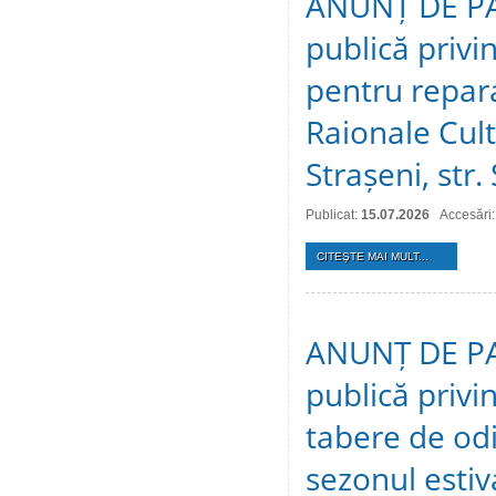
ANUNȚ DE PAR
publică privin
pentru repara
Raionale Cult
Strașeni, str.
Publicat:
15.07.2026
Accesări:
CITEŞTE MAI MULT...
ANUNȚ DE PAR
publică privi
tabere de odi
sezonul estiv