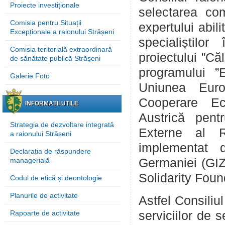
Proiecte investiționale
selectarea com
Comisia pentru Situații
expertului abil
Excepționale a raionului Strășeni
specialiștilo
Comisia teritorială extraordinară
proiectului ”Că
de sănătate publică Strășeni
programului ”
Galerie Foto
Uniunea Euro
Cooperare Ec
INFORMAȚII UTILE
Austrică pent
Strategia de dezvoltare integrată
Externe al R
a raionului Strășeni
implementat 
Declarația de răspundere
managerială
Germaniei (GIZ
Solidarity Fou
Codul de etică și deontologie
Planurile de activitate
Astfel Consiliu
Rapoarte de activitate
serviciilor de s