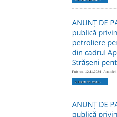
ANUNȚ DE PAR
publică privi
реtroliere ре
din саdrul Ap
Strășeni pen
Publicat:
12.11.2024
Accesări:
CITEŞTE MAI MULT...
ANUNȚ DE PAR
publică privin