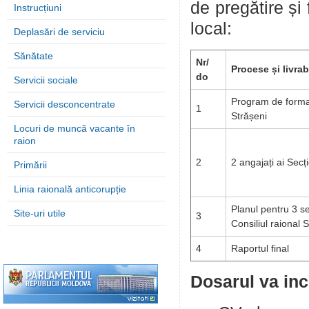
de pregătire și
Instrucțiuni
local:
Deplasări de serviciu
Sănătate
Nr/
Procese și livrab
do
Servicii sociale
Program de formare
Servicii desconcentrate
1
Strășeni
Locuri de muncă vacante în
raion
2
2 angajați ai Secție
Primării
Linia raională anticorupție
Planul pentru 3 se
Site-uri utile
3
Consiliul raional 
4
Raportul final
Dosarul va inc