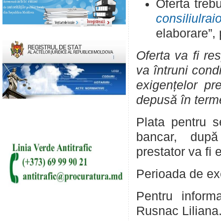
Oferta treb
consiliulra
elaborare”,
Oferta va fi re
va întruni cond
exigențelor pr
depusă în terme
Plata pentru se
bancar, după 
prestator va fi
Perioada de exe
Pentru inform
Rusnac Liliana