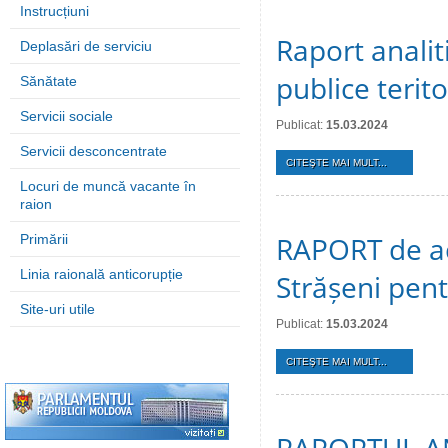
Instrucțiuni
Raport analiti
Deplasări de serviciu
publice terit
Sănătate
Servicii sociale
Publicat:
15.03.2024
Servicii desconcentrate
CITEŞTE MAI MULT...
Locuri de muncă vacante în
raion
RAPORT de act
Primării
Linia raională anticorupție
Strășeni pen
Site-uri utile
Publicat:
15.03.2024
CITEŞTE MAI MULT...