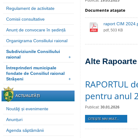
Publicat:
19.03.2025
Regulament de activitate
Documente ataşate
Comisii consultative
raport CIM 2024.
Anunț de convocare în ședință
pdf, 503 KB
Organigrama Consiliului raional
Subdiviziunile Consiliului
raional
+
Alte Rapoarte 
Întreprinderi municipale
fondate de Consiliul raional
Strășeni
+
RAPORTUL de a
pentru anul 
ACTUALITĂȚI
Publicat:
30.01.2026
Noutăţi și evenimente
Anunțuri
CITEŞTE MAI MULT...
Agenda săptămânii