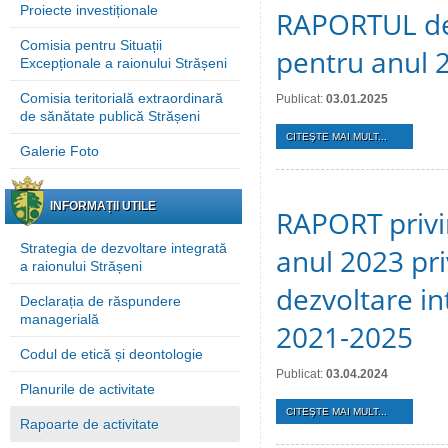
Proiecte investiționale
RAPORTUL de a
Comisia pentru Situații
pentru anul 
Excepționale a raionului Strășeni
Comisia teritorială extraordinară
Publicat:
03.01.2025
de sănătate publică Strășeni
CITEŞTE MAI MULT...
Galerie Foto
INFORMAȚII UTILE
RAPORT privin
Strategia de dezvoltare integrată
anul 2023 pr
a raionului Strășeni
dezvoltare in
Declarația de răspundere
managerială
2021-2025
Codul de etică și deontologie
Publicat:
03.04.2024
Planurile de activitate
CITEŞTE MAI MULT...
Rapoarte de activitate