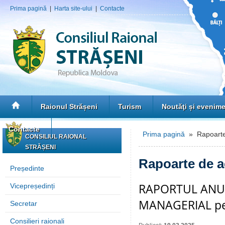
Prima pagină
|
Harta site-ului
|
Contacte
Raionul Strășeni
Turism
Noutăţi și evenim
Contacte
Prima pagină
» Rapoarte 
CONSILIUL RAIONAL
STRĂȘENI
Rapoarte de ac
Președinte
RAPORTUL ANU
Vicepreședinți
MANAGERIAL pe
Secretar
Consilieri raionali