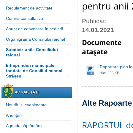
pentru anii
Regulament de activitate
Comisii consultative
Publicat:
Anunț de convocare în ședință
14.01.2021
Organigrama Consiliului raional
Documente
Subdiviziunile Consiliului
ataşate
raional
+
Întreprinderi municipale
Raportare plan lo
fondate de Consiliul raional
doc, 303 KB
Strășeni
+
ACTUALITĂȚI
Alte Rapoarte 
Noutăţi și evenimente
Anunțuri
RAPORTUL de a
Agenda săptămânii