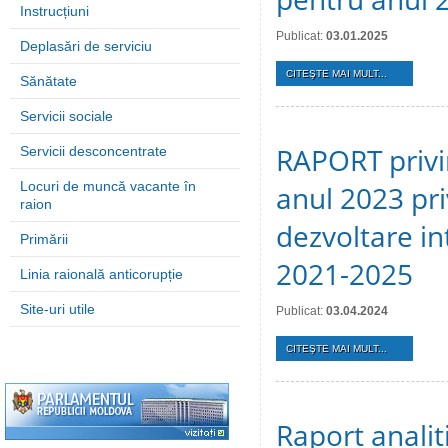
Instrucțiuni
Publicat:
03.01.2025
Deplasări de serviciu
CITEŞTE MAI MULT...
Sănătate
Servicii sociale
RAPORT privin
Servicii desconcentrate
Locuri de muncă vacante în
anul 2023 pr
raion
dezvoltare in
Primării
2021-2025
Linia raională anticorupție
Site-uri utile
Publicat:
03.04.2024
CITEŞTE MAI MULT...
Raport analiti