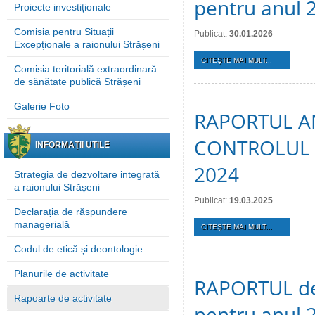
pentru anul 
Proiecte investiționale
Comisia pentru Situații
Publicat:
30.01.2026
Excepționale a raionului Strășeni
CITEŞTE MAI MULT...
Comisia teritorială extraordinară
de sănătate publică Strășeni
Galerie Foto
RAPORTUL A
CONTROLUL 
INFORMAȚII UTILE
2024
Strategia de dezvoltare integrată
a raionului Strășeni
Publicat:
19.03.2025
Declarația de răspundere
managerială
CITEŞTE MAI MULT...
Codul de etică și deontologie
Planurile de activitate
RAPORTUL de a
Rapoarte de activitate
pentru anul 