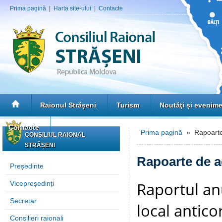
Prima pagină
|
Harta site-ului
|
Contacte
Raionul Strășeni
Turism
Noutăţi și evenim
Contacte
Prima pagină
» Rapoarte 
CONSILIUL RAIONAL
STRĂȘENI
Rapoarte de ac
Președinte
Raportul an
Vicepreședinți
Secretar
local antico
Consilieri raionali