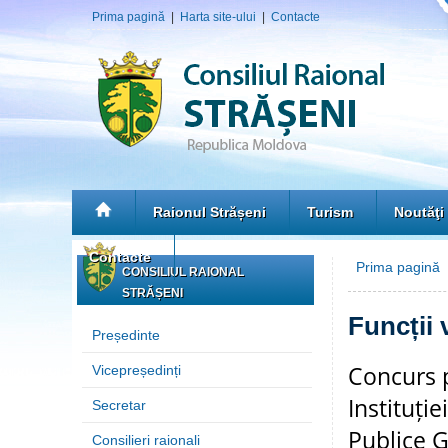
Prima pagină
|
Harta site-ului
|
Contacte
Raionul Strășeni
Turism
Noutăţi
Contacte
Prima pagină
»
CONSILIUL RAIONAL
STRĂȘENI
Funcții 
Președinte
Concurs p
Vicepreședinți
Instituție
Secretar
Publice G
Consilieri raionali