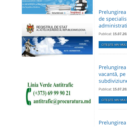
Prelungirea
de specialis
administrati
Publicat:
15.07.20
CITEŞTE MAI MULT
Prelungirea
vacantă, pe
subdiviziune
Publicat:
15.07.20
CITEŞTE MAI MULT
Prelungirea