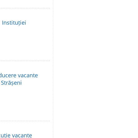
Instituției
nducere vacante
 Strășeni
cuție vacante