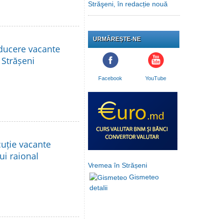
Străşeni, în redacție nouă
URMĂREȘTE-NE
nducere vacante
 Strășeni
Facebook
YouTube
cuție vacante
lui raional
Vremea în Strășeni
Gismeteo
detalii