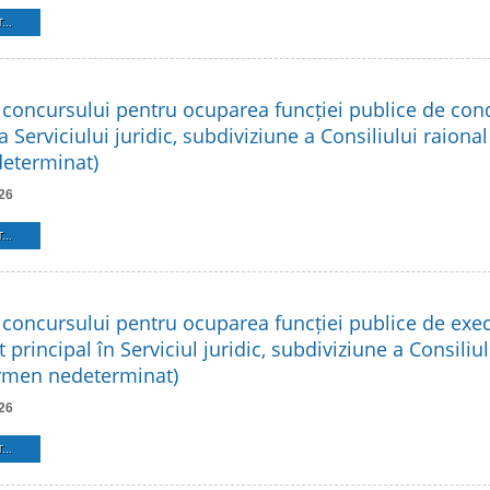
...
 concursului pentru ocuparea funcției publice de co
a Serviciului juridic, subdiviziune a Consiliului raional
eterminat)
26
...
 concursului pentru ocuparea funcției publice de exe
t principal în Serviciul juridic, subdiviziune a Consiliu
ermen nedeterminat)
26
...