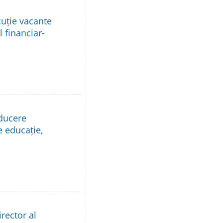
cuție vacante
l financiar-
nducere
e educație,
rector al