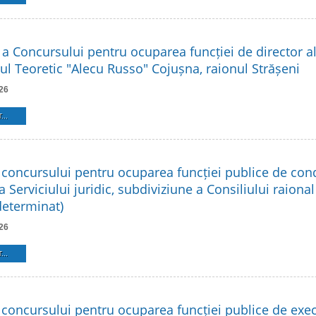
a a Concursului pentru ocuparea funcției de director al 
ul Teoretic "Alecu Russo" Cojușna, raionul Strășeni
26
...
 concursului pentru ocuparea funcției publice de co
a Serviciului juridic, subdiviziune a Consiliului raional
eterminat)
26
...
 concursului pentru ocuparea funcției publice de exe