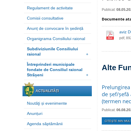
Regulament de activitate
Publicat:
08.05.20
Comisii consultative
Documente at
Anunț de convocare în ședință
aviz 
pdf, 8
Organigrama Consiliului raional
Subdiviziunile Consiliului
raional
+
Întreprinderi municipale
Alte Fun
fondate de Consiliul raional
Strășeni
+
Prelungirea
ACTUALITĂȚI
de șef/șefă 
(termen ned
Noutăţi și evenimente
Publicat:
06.08.20
Anunțuri
CITEŞTE MAI MULT
Agenda săptămânii