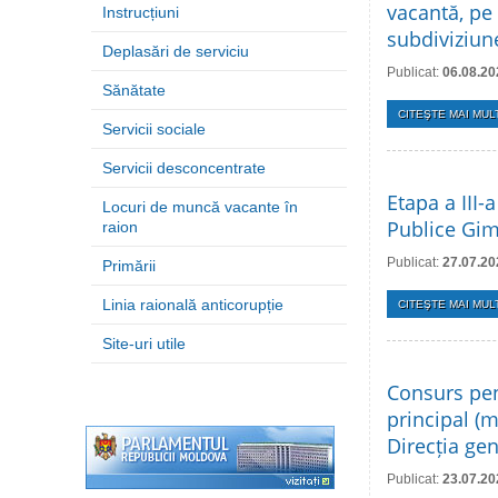
vacantă, pe
Instrucțiuni
subdiviziune
Deplasări de serviciu
Publicat:
06.08.20
Sănătate
CITEŞTE MAI MULT
Servicii sociale
Servicii desconcentrate
Etapa a III-
Locuri de muncă vacante în
Publice Gim
raion
Publicat:
27.07.20
Primării
Linia raională anticorupție
CITEŞTE MAI MULT
Site-uri utile
Consurs pen
principal (m
Direcția ge
Publicat:
23.07.20