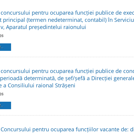
 concursului pentru ocuparea funcției publice de exe
t principal (termen nedeterminat, contabil) în Serviciu
v, Aparatul președintelui raionului
26
...
 concursului pentru ocuparea funcției publice de co
 perioadă determinată, de șef/șefă a Direcției general
 a Consiliului raional Strășeni
26
...
 Concursului pentru ocuparea funcțiilor vacante de: di