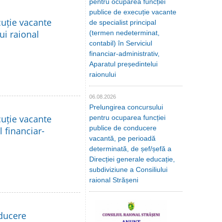
pentru ocuparea funcției
publice de execuție vacante
cuție vacante
de specialist principal
lui raional
(termen nedeterminat,
contabil) în Serviciul
financiar-administrativ,
Aparatul președintelui
raionului
06.08.2026
Prelungirea concursului
cuție vacante
pentru ocuparea funcției
publice de conducere
l financiar-
vacantă, pe perioadă
determinată, de șef/șefă a
Direcției generale educație,
subdiviziune a Consiliului
raional Strășeni
nducere