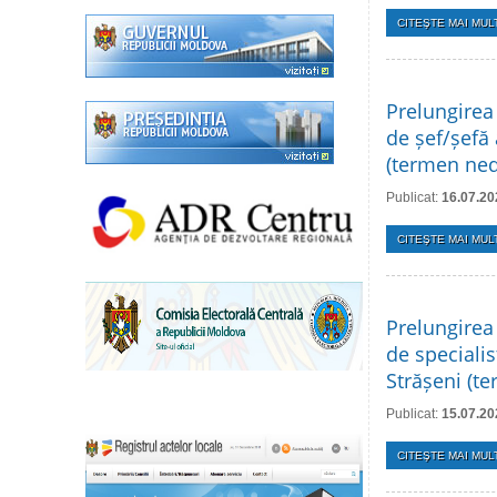
CITEŞTE MAI MULT
Prelungirea
de șef/șefă 
(termen ned
Publicat:
16.07.20
CITEŞTE MAI MULT
Prelungirea
de specialis
Strășeni (t
Publicat:
15.07.20
CITEŞTE MAI MULT