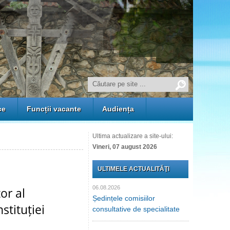
ce
Funcții vacante
Audiența
Ultima actualizare a site-ului:
Vineri, 07 august 2026
ULTIMELE ACTUALITĂŢI
06.08.2026
or al
Ședințele comisiilor
stituției
consultative de specialitate