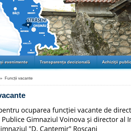
 și evenimente
Transparența decizională
Achiziţii publi
 Funcții vacante
vacante
entru ocuparea funcției vacante de direct
i Publice Gimnaziul Voinova și director al In
imnaziul "D. Cantemir" Roșcani