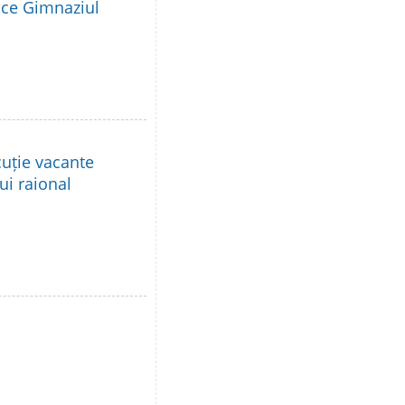
lice Gimnaziul
cuție vacante
lui raional