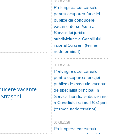
06.08.2026
Prelungirea concursului
pentru ocuparea funcției
publice de conducere
vacante de șef/șefă a
Serviciului juridic,
subdiviziune a Consiliului
raional Strășeni (termen
nedeterminat)
06.08.2026
Prelungirea concursului
pentru ocuparea funcției
publice de execuție vacante
nducere vacante
de specialist principal în
 Strășeni
Serviciul juridic, subdiviziune
a Consiliului raional Strășeni
(termen nedeterminat)
06.08.2026
Prelungirea concursului