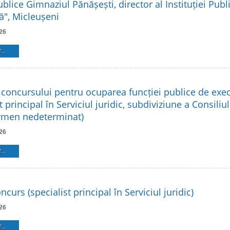
Publice Gimnaziul Pănășești, director al Instituției Pub
ă", Micleușeni
26
...
 concursului pentru ocuparea funcției publice de exe
t principal în Serviciul juridic, subdiviziune a Consiliu
ermen nedeterminat)
26
...
ncurs (specialist principal în Serviciul juridic)
26
...