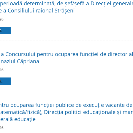
 perioadă determinată, de șef/șefă a Direcției general
 a Consiliului raional Strășeni
26
...
a a Concursului pentru ocuparea funcției de director al 
naziul Căpriana
26
...
tru ocuparea funcției publice de execuție vacante de 
atematică/fizică), Direcția politici educaționale și m
nerală educație
26