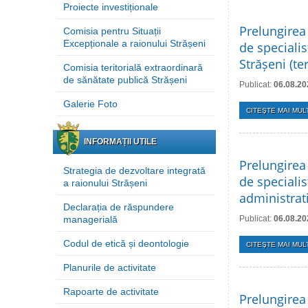
Proiecte investiționale
Prelungirea
Comisia pentru Situații
Excepționale a raionului Strășeni
de specialis
Strășeni (t
Comisia teritorială extraordinară
de sănătate publică Strășeni
Publicat:
06.08.20
Galerie Foto
CITEŞTE MAI MULT
INFORMAȚII UTILE
Prelungirea
Strategia de dezvoltare integrată
de specialis
a raionului Strășeni
administrati
Declarația de răspundere
managerială
Publicat:
06.08.20
Codul de etică și deontologie
CITEŞTE MAI MULT
Planurile de activitate
Rapoarte de activitate
Prelungirea