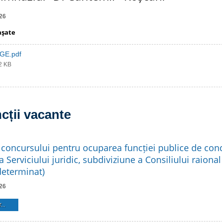
26
aşate
DGE.pdf
92 KB
cții vacante
 concursului pentru ocuparea funcției publice de co
a Serviciului juridic, subdiviziune a Consiliului raional
eterminat)
26
...