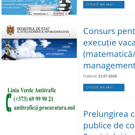
CITEŞTE MAI MULT...
Consurs pent
execuție vaca
(matematică/fi
management, 
Publicat:
23.07.2026
CITEŞTE MAI MULT...
Prelungirea c
publice de c