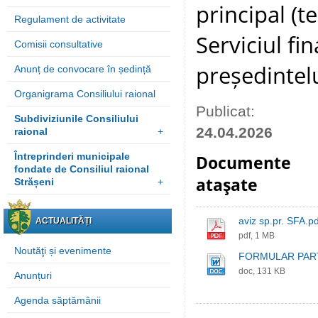
principal (t
Regulament de activitate
Serviciul fi
Comisii consultative
președintelu
Anunț de convocare în ședință
Organigrama Consiliului raional
Publicat:
Subdiviziunile Consiliului
24.04.2026
raional
+
Întreprinderi municipale
Documente
fondate de Consiliul raional
ataşate
Strășeni
+
aviz sp.pr. SFA.pd
ACTUALITĂȚI
pdf, 1 MB
Noutăţi și evenimente
FORMULAR PART
doc, 131 KB
Anunțuri
Agenda săptămânii