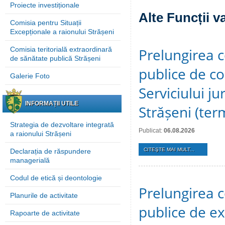
Proiecte investiționale
Alte Funcții v
Comisia pentru Situații
Excepționale a raionului Strășeni
Comisia teritorială extraordinară
Prelungirea c
de sănătate publică Strășeni
publice de c
Galerie Foto
Serviciului ju
INFORMAȚII UTILE
Strășeni (te
Strategia de dezvoltare integrată
Publicat:
06.08.2026
a raionului Strășeni
CITEŞTE MAI MULT...
Declarația de răspundere
managerială
Codul de etică și deontologie
Prelungirea c
Planurile de activitate
publice de ex
Rapoarte de activitate