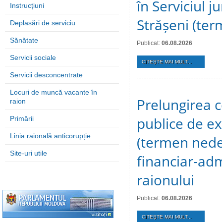
în Serviciul j
Instrucțiuni
Strășeni (te
Deplasări de serviciu
Sănătate
Publicat:
06.08.2026
Servicii sociale
CITEŞTE MAI MULT...
Servicii desconcentrate
Locuri de muncă vacante în
Prelungirea c
raion
publice de ex
Primării
Linia raională anticorupție
(termen nedet
Site-uri utile
financiar-adm
raionului
Publicat:
06.08.2026
CITEŞTE MAI MULT...