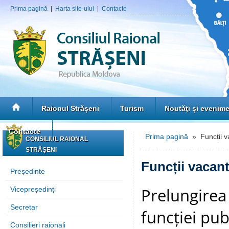
Prima pagină
|
Harta site-ului
|
Contacte
Raionul Strășeni
Turism
Noutăţi și evenim
Contacte
Prima pagină
» Funcții v
CONSILIUL RAIONAL
STRĂȘENI
Funcții vacan
Președinte
Prelungirea
Vicepreședinți
Secretar
funcției pub
Consilieri raionali