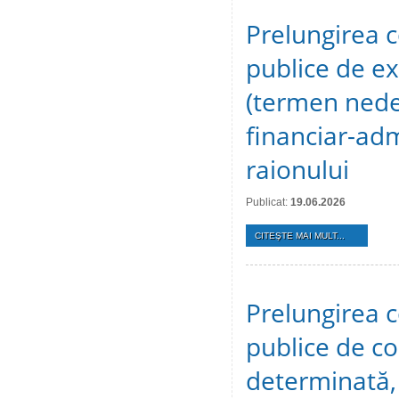
Prelungirea c
publice de ex
(termen nedet
financiar-adm
raionului
Publicat:
19.06.2026
CITEŞTE MAI MULT...
Prelungirea c
publice de c
determinată, 