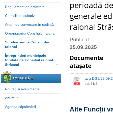
perioadă det
Regulament de activitate
generale edu
Comisii consultative
raional Stră
Anunț de convocare în ședință
Organigrama Consiliului raional
Publicat:
Subdiviziunile Consiliului
25.09.2025
raional
+
Întreprinderi municipale
Documente
fondate de Consiliul raional
ataşate
Strășeni
+
aviz DGE 25.09.2
ACTUALITĂȚI
pdf, 5 MB
Noutăţi și evenimente
Anunțuri
Agenda săptămânii
Alte Funcții v