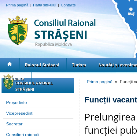
Prima pagină
|
Harta site-ului
|
Contacte
Raionul Strășeni
Turism
Noutăţi și evenim
Contacte
Prima pagină
» Funcții v
CONSILIUL RAIONAL
STRĂȘENI
Funcții vacan
Președinte
Prelungirea
Vicepreședinți
Secretar
funcției pu
Consilieri raionali