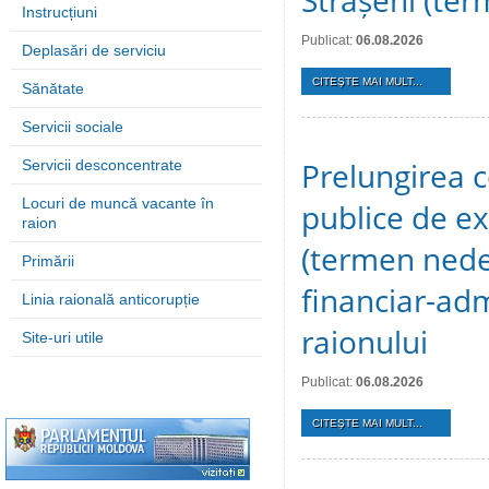
Strășeni (te
Instrucțiuni
Publicat:
06.08.2026
Deplasări de serviciu
CITEŞTE MAI MULT...
Sănătate
Servicii sociale
Prelungirea c
Servicii desconcentrate
Locuri de muncă vacante în
publice de ex
raion
(termen nedet
Primării
financiar-adm
Linia raională anticorupție
raionului
Site-uri utile
Publicat:
06.08.2026
CITEŞTE MAI MULT...