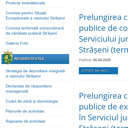
Proiecte investiționale
Comisia pentru Situații
Prelungirea c
Excepționale a raionului Strășeni
publice de c
Comisia teritorială extraordinară
de sănătate publică Strășeni
Serviciului ju
Galerie Foto
Strășeni (te
INFORMAȚII UTILE
Publicat:
06.08.2026
Strategia de dezvoltare integrată
CITEŞTE MAI MULT...
a raionului Strășeni
Declarația de răspundere
managerială
Prelungirea c
Codul de etică și deontologie
publice de ex
Planurile de activitate
în Serviciul j
Rapoarte de activitate