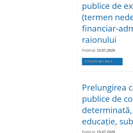
publice de ex
(termen nedet
financiar-adm
raionului
Publicat:
15.07.2026
CITEŞTE MAI MULT...
Prelungirea c
publice de c
determinată, 
educație, sub
Publicat:
15.07.2026