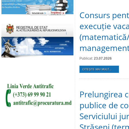
Consurs pent
execuție vaca
(matematică/fi
management, 
Publicat:
23.07.2026
CITEŞTE MAI MULT...
Prelungirea c
publice de c
Serviciului ju
Strășeni (te