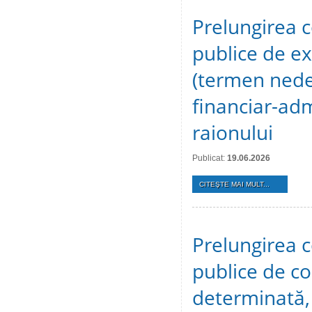
Prelungirea c
publice de ex
(termen nedet
financiar-adm
raionului
Publicat:
19.06.2026
CITEŞTE MAI MULT...
Prelungirea c
publice de c
determinată, 