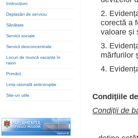
Instrucțiuni
2. Evidența
Deplasări de serviciu
corectă a f
Sănătate
valoare și 
Servicii sociale
3. Evidența
Servicii desconcentrate
mărfurilor ș
Locuri de muncă vacante în
raion
4. Evidența
Primării
Linia raională anticorupție
Condiţiile d
Site-uri utile
Condiţii de b