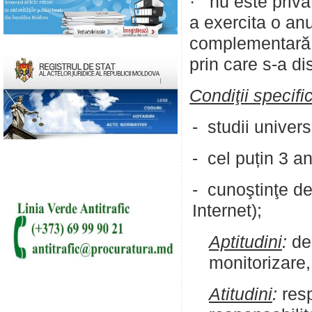
· nu este priva
a exercita o an
complementară, 
prin care s-a di
Condiţii specifi
- studii univer
- cel puțin 3 a
- cunoştinţe de
Internet);
Aptitudini
:
de 
monitorizare,
Atitudini
:
resp