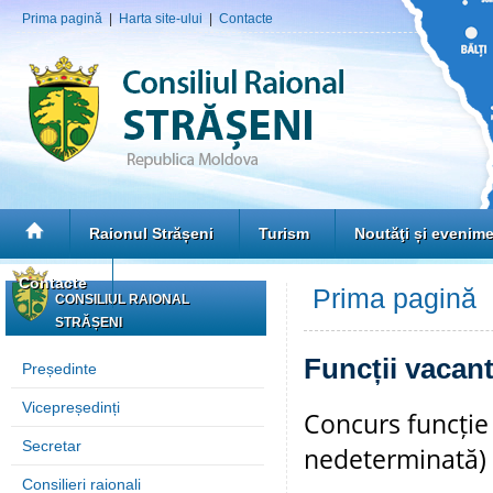
Prima pagină
|
Harta site-ului
|
Contacte
Raionul Strășeni
Turism
Noutăţi și evenim
Contacte
Prima pagină
»
CONSILIUL RAIONAL
STRĂȘENI
Funcții vacan
Președinte
Vicepreședinți
Concurs funcție
Secretar
nedeterminată)
Consilieri raionali