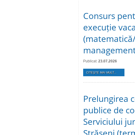
Consurs pent
execuție vaca
(matematică/fi
management, 
Publicat:
23.07.2026
CITEŞTE MAI MULT...
Prelungirea c
publice de c
Serviciului ju
Strășeni (te