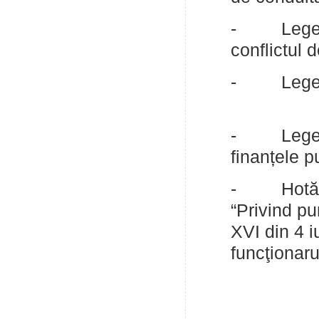
- Legea nr
conflictul 
- Legea nr
- Legea n
finanțele p
- Hotărîre
“Privind pu
XVI din 4 i
funcţionaru