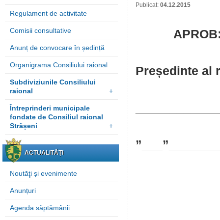
Publicat:
04.12.2015
Regulament de activitate
Comisii consultative
APROB
Anunț de convocare în ședință
Organigrama Consiliului raional
Președinte al 
Subdiviziunile Consiliului
raional
+
____________
Întreprinderi municipale
fondate de Consiliul raional
Strășeni
+
”___”_______
ACTUALITĂȚI
Noutăţi și evenimente
Anunțuri
Agenda săptămânii