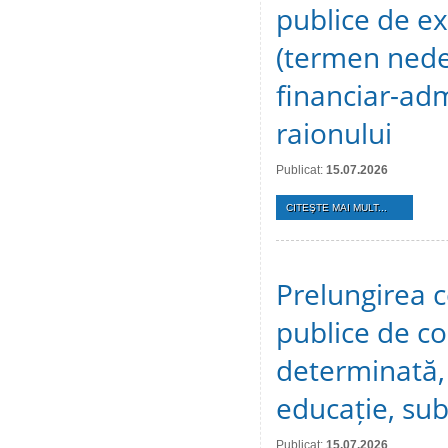
publice de ex
(termen nedet
financiar-adm
raionului
Publicat:
15.07.2026
CITEŞTE MAI MULT...
Prelungirea c
publice de c
determinată, 
educație, sub
Publicat:
15.07.2026