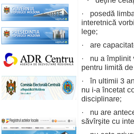
· deţine cetăţ
· posedă limba 
interetnică vorbi
lege;
· are capacitat
· nu a împlinit 
pentru limită de
· în ultimii 3 an
nu i-a încetat 
disciplinare;
· nu are antece
săvîrşite cu inte