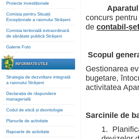
Proiecte investiționale
Aparatul pre
Comisia pentru Situații
concurs pentru 
Excepționale a raionului Strășeni
de
contabil-șe
Comisia teritorială extraordinară
de sănătate publică Strășeni
Galerie Foto
Scopul general
INFORMAȚII UTILE
Gestionarea evi
bugetare, întoc
Strategia de dezvoltare integrată
a raionului Strășeni
activitatea Apar
Declarația de răspundere
managerială
Codul de etică și deontologie
Sarcinile de b
Planurile de activitate
1. Planifi
Rapoarte de activitate
devizelor d