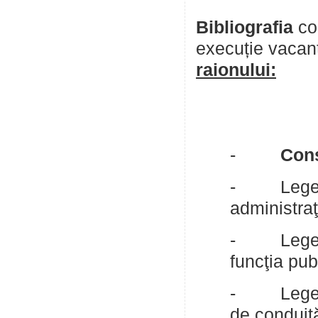
Bibliografia
co
execuție vacan
raionului:
-
Cons
- Legea n
administraţ
- Legea nr
funcţia pub
- Legea nr
de conduită