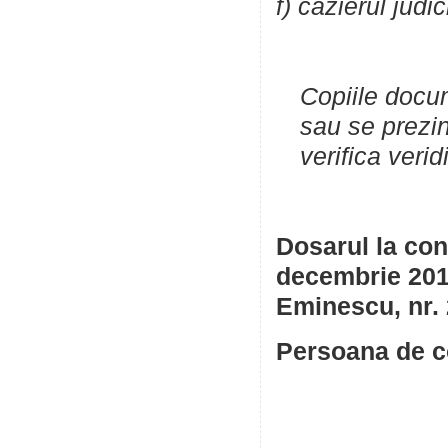
f) cazierul jud
Copiile docum
sau se prezi
verifica veridi
Dosarul la con
decembrie 2015
Eminescu, nr. 
Persoana de co