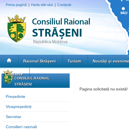
Prima pagină
|
Harta site-ului
|
Contacte
Raionul Strășeni
Turism
Noutăţi și evenim
Contacte
CONSILIUL RAIONAL
STRĂȘENI
Pagina solicitată nu există!
Președinte
Vicepreședinți
Secretar
Consilieri raionali